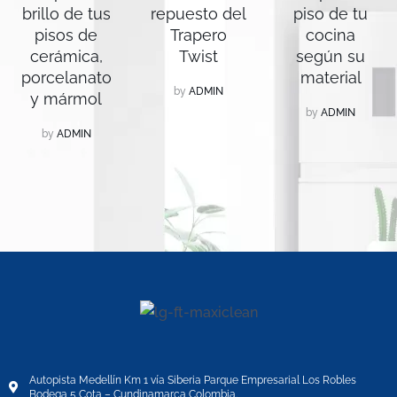
brillo de tus
repuesto del
piso de tu
pisos de
Trapero
cocina
cerámica,
Twist
según su
porcelanato
material
by
ADMIN
y mármol
by
ADMIN
by
ADMIN
Autopista Medellín Km 1 vía Siberia Parque Empresarial Los Robles
Bodega 5 Cota – Cundinamarca Colombia.