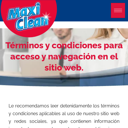
Ir
al
contenido
Términos y condiciones para
acceso y navegación en el
sitio web.
Le recomendamos leer detenidamente los términos
y condiciones aplicables al uso de nuestro sitio web
y redes sociales, ya que contienen información