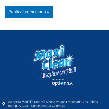
Autopista Medellín Km 1 vía Siberia Parque Empresarial Los Robles
Bodega 5 Cota – Cundinamarca Colombia.