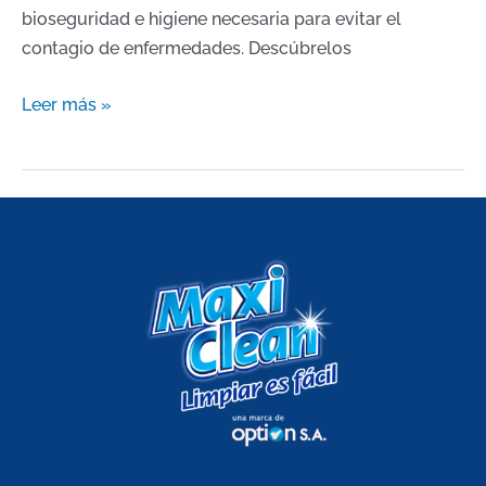
bioseguridad e higiene necesaria para evitar el
contagio de enfermedades. Descúbrelos
Leer más »