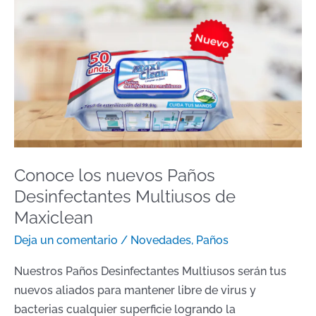
Conoce
los
nuevos
Paños
Desinfectantes
Multiusos
de
Maxiclean
Conoce los nuevos Paños
Desinfectantes Multiusos de
Maxiclean
Deja un comentario
/
Novedades
,
Paños
Nuestros Paños Desinfectantes Multiusos serán tus
nuevos aliados para mantener libre de virus y
bacterias cualquier superficie logrando la